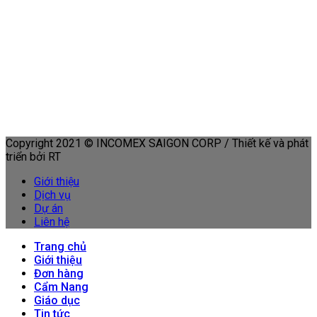
Copyright 2021 © INCOMEX SAIGON CORP / Thiết kế và phát
triển bởi RT
Giới thiệu
Dịch vụ
Dự án
Liên hệ
Trang chủ
Giới thiệu
Đơn hàng
Cẩm Nang
Giáo dục
Tin tức