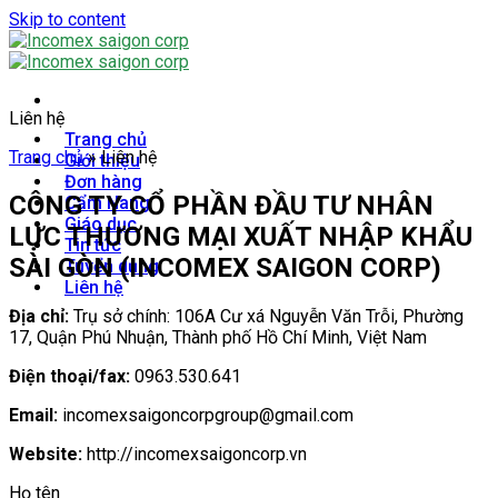
Skip to content
Liên hệ
Trang chủ
Trang chủ
»
Liên hệ
Giới thiệu
Đơn hàng
CÔNG TY CỔ PHẦN ĐẦU TƯ NHÂN
Cẩm Nang
Giáo dục
LỰC THƯƠNG MẠI XUẤT NHẬP KHẨU
Tin tức
SÀI GÒN (INCOMEX SAIGON CORP)
Tuyển dụng
Liên hệ
Địa chỉ:
Trụ sở chính: 106A Cư xá Nguyễn Văn Trỗi, Phường
17, Quận Phú Nhuận, Thành phố Hồ Chí Minh, Việt Nam
Điện thoại/fax:
0963.530.641
Email:
incomexsaigoncorpgroup@gmail.com
Website:
http://incomexsaigoncorp.vn
Họ tên